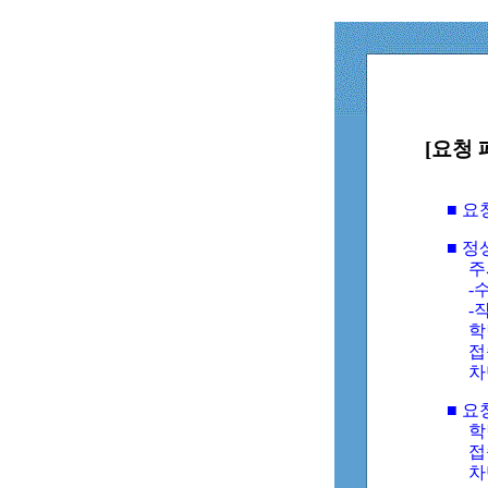
[요청 
■ 
■ 
주
-수
-
학
접
차
■ 요
학번
접속
차단