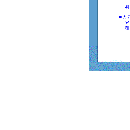
위
■ 처
요
해