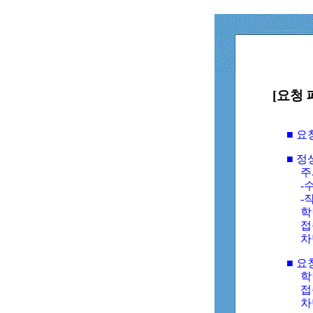
[요청 
■ 
■ 
주
-수
-
학
접
차
■ 요
학번
접속
차단