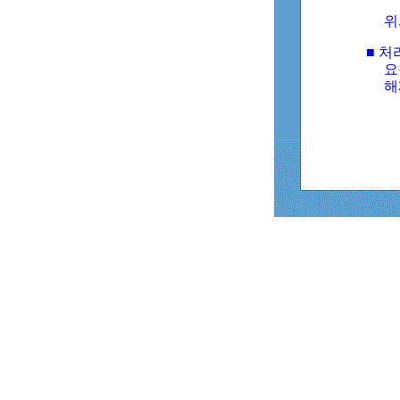
위
■ 처
요
해