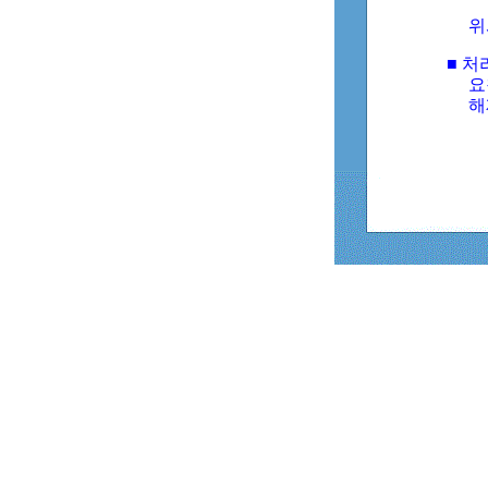
위
■ 처
요
해