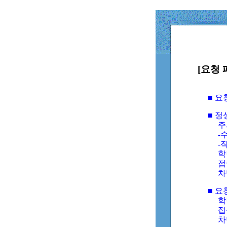
[요청 
■ 
■ 
주
-수
-
학
접
차
■ 요
학번
접속
차단