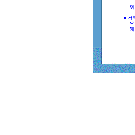
위
■ 처
요
해