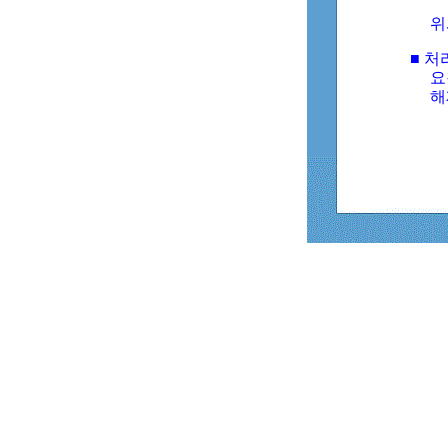
위
■ 처
요
해