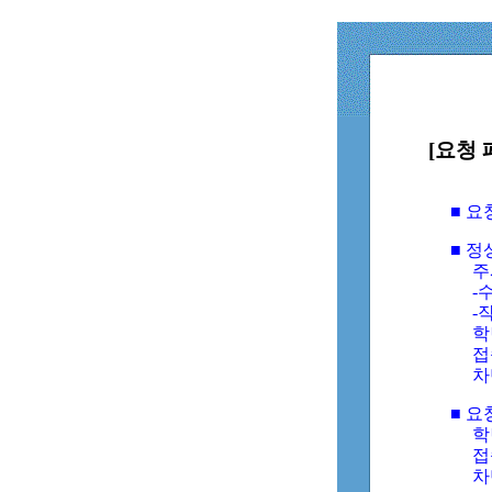
[요청 
■ 
■ 
주
-수
-
학
접
차
■ 요
학번
접속
차단