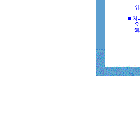
위
■ 처
요
해