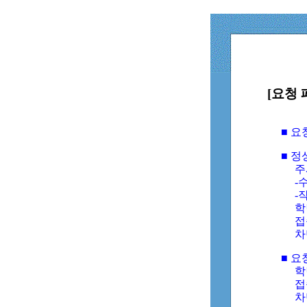
[요청 
■ 
■ 
주
-수
-
학
접
차
■ 요
학번
접속
차단