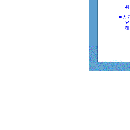
위
■ 처
요
해