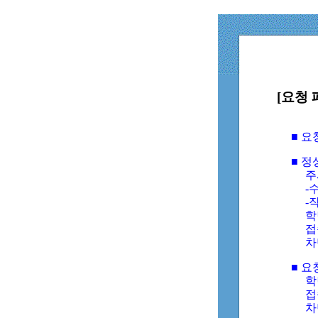
[요청 
■ 
■ 
주
-수
-
학
접
차
■ 요
학번
접속
차단