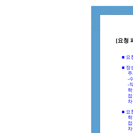
[요청 
■ 
■ 
주
-수
-
학
접
차
■ 요
학번
접속
차단