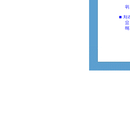
위
■ 처
요
해